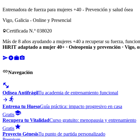
Entrenadora de fuerza para mujeres +40 - Prevención y salud ósea
Vigo, Galicia - Online y Presencial
Certificada N.º 038020
Más de 8 años ayudando a mujeres +40 a recuperar su fuerza, funcion
HiRIT adaptado a mujer 40+ · Osteopenia y prevención · Vigo, on
Navegación
Odisea Antifrágil
Tu academia de entrenamiento funcional
Entrena tu Hueso
Guía práctica: impacto progresivo en casa
Gratis
Recupera tu Vitalidad
Curso gratuito: menopausia y entrenamiento
Gratis
Proyecto Génesis
Tu punto de partida personalizado
Premium