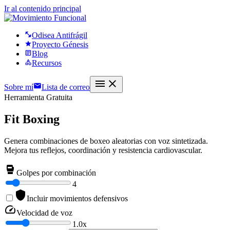
Ir al contenido principal
Odisea Antifrágil
Proyecto Génesis
Blog
Recursos
Sobre mí
Lista de correo
Herramienta Gratuita
Fit Boxing
Genera combinaciones de boxeo aleatorias con voz sintetizada.
Mejora tus reflejos, coordinación y resistencia cardiovascular.
sports_mma
Golpes por combinación
4
shield
Incluir movimientos defensivos
speed
Velocidad de voz
1.0x