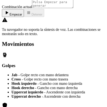
Combinación actual
play_arrow
stop
Empezar
Detener
warning
Tu navegador no soporta la síntesis de voz. Las combinaciones se
mostrarán solo en texto.
Movimientos
sports_mma
Golpes
Jab
- Golpe recto con mano delantera
Cross
- Golpe recto con mano trasera
Hook izquierdo
- Gancho con mano izquierda
Hook derecho
- Gancho con mano derecha
Uppercut izquierdo
- Ascendente con izquierda
Uppercut derecho
- Ascendente con derecha
shield