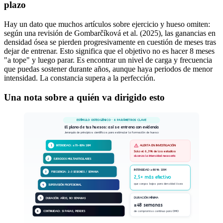
plazo
Hay un dato que muchos artículos sobre ejercicio y hueso omiten:
según una revisión de Gombarčíková et al. (2025), las ganancias en
densidad ósea se pierden progresivamente en cuestión de meses tras
dejar de entrenar. Esto significa que el objetivo no es hacer 8 meses
"a tope" y luego parar. Es encontrar un nivel de carga y frecuencia
que puedas sostener durante años, aunque haya periodos de menor
intensidad. La constancia supera a la perfección.
Una nota sobre a quién va dirigido esto
ESTÍMULO OSTEOGÉNICO · 6 PARÁMETROS CLAVE
El plano de tus huesos: así se entrena con evidencia
Jerarquía de principios científicos para estimular la formación de hueso
1
ALERTA EN INVESTIGACIÓN
INTENSIDAD: ≥70–80% 1RM
Solo el 6,3% de los estudios
alcanza la intensidad necesaria
2
EJERCICIOS MULTIARTICULARES
INTENSIDAD ≥80% 1RM
3
FRECUENCIA: 2–3 SESIONES / SEMANA
2,5× más efectivo
que cargas bajas para densidad ósea
4
SUPERVISIÓN PROFESIONAL
DURACIÓN MÍNIMA
5
DURACIÓN: AÑOS, NO SEMANAS
≥48 semanas
6
CONTINUIDAD: SI PARAS, PIERDES
de compromiso continuo para DMO