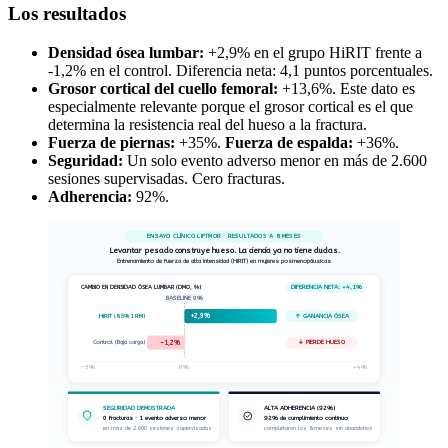
Los resultados
Densidad ósea lumbar:
+2,9% en el grupo HiRIT frente a
-1,2% en el control. Diferencia neta: 4,1 puntos porcentuales.
Grosor cortical del cuello femoral:
+13,6%. Este dato es
especialmente relevante porque el grosor cortical es el que
determina la resistencia real del hueso a la fractura.
Fuerza de piernas:
+35%.
Fuerza de espalda:
+36%.
Seguridad:
Un solo evento adverso menor en más de 2.600
sesiones supervisadas. Cero fracturas.
Adherencia:
92%.
ENSAYO CLÍNICO LIFTMOR · RESULTADOS A 8 MESES
Levantar pesado construye hueso. La ciencia ya no tiene dudas.
Entrenamiento de fuerza de alta intensidad (HiRIT) en mujeres posmenopáusicas
CAMBIO EN DENSIDAD ÓSEA LUMBAR (DMO, %)
DIFERENCIA NETA: +4,1%
BASELINE 0%
↑ GANANCIA ÓSEA
+2,9%
HiRIT (85% 1RM)
↓ PIERDE HUESO
−1,2%
Control (Baja carga)
−3%
0%
+4%
SEGURIDAD DEMOSTRADA
ALTA ADHERENCIA (92%)
0 fracturas · 1 evento adverso menor
92% de cumplimiento continuo
en más de 2.600 sesiones supervisadas
completaron los 8 meses sin abandonos