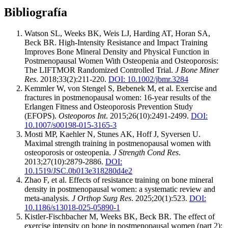
Bibliografía
Watson SL, Weeks BK, Weis LJ, Harding AT, Horan SA,
Beck BR. High-Intensity Resistance and Impact Training
Improves Bone Mineral Density and Physical Function in
Postmenopausal Women With Osteopenia and Osteoporosis:
The LIFTMOR Randomized Controlled Trial.
J Bone Miner
Res
. 2018;33(2):211-220.
DOI: 10.1002/jbmr.3284
Kemmler W, von Stengel S, Bebenek M, et al. Exercise and
fractures in postmenopausal women: 16-year results of the
Erlangen Fitness and Osteoporosis Prevention Study
(EFOPS).
Osteoporos Int
. 2015;26(10):2491-2499.
DOI:
10.1007/s00198-015-3165-3
Mosti MP, Kaehler N, Stunes AK, Hoff J, Syversen U.
Maximal strength training in postmenopausal women with
osteoporosis or osteopenia.
J Strength Cond Res
.
2013;27(10):2879-2886.
DOI:
10.1519/JSC.0b013e318280d4e2
Zhao F, et al. Effects of resistance training on bone mineral
density in postmenopausal women: a systematic review and
meta-analysis.
J Orthop Surg Res
. 2025;20(1):523.
DOI:
10.1186/s13018-025-05890-1
Kistler-Fischbacher M, Weeks BK, Beck BR. The effect of
exercise intensity on bone in postmenopausal women (part 2):