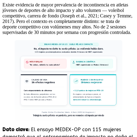
Existe evidencia de mayor prevalencia de incontinencia en atletas
jóvenes de deportes de alto impacto y alto volumen — voleibol
competitivo, carrera de fondo (Joseph et al., 2021; Casey y Temme,
2017). Pero el contexto es completamente distinto: se trata de
deporte competitivo con volúmenes muy altos. No de 2 sesiones
supervisadas de 30 minutos por semana con progresión controlada.
ENSAYO MEDEX-OP 2025 · SUELO PÉLVICO E IMPACTO
No, el impacto no daña tu suelo pélvico. La evidencia habla claro.
115 mujeres posmenopáusicas evaluadas durante 8 meses de HiRIT supervisado
MITO POPULAR
EVIDENCIA CIENTÍFICA
"No saltes, dañarás tu suelo pélvico"
HiRIT supervisado vs Pilates (8 meses)
CALIDAD DE VIDA
MUJERES CON PROLAPSO
Sin efectos negativos
Síntomas mejoraron
Cero empeoramiento de síntomas
+11,9 puntos de mejora en PFDI-20
No hubo diferencias perjudiciales en las
En mujeres con prolapso previo, el
escalas de disfunción pélvica PFDI-20 ni
entrenamiento de fuerza e impacto
PFIQ-7 entre HiRIT pesada y Pilates.
demostró reducir la sintomatología.
Fuente: Kistler-Fischbacher, Weeks & Beck (2025) Int Urogynecol J
Trabaja tu suelo pélvico en paralelo, pero no renuncies al impacto por miedo
Dato clave:
El ensayo MEDEX-OP con 115 mujeres
demostró que el entrenamiento de impacto no daña el