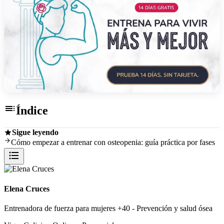
Odisea Antifragil es la plataforma de entrenamiento de Elena Cruces p
toc
Índice
Sigue leyendo
Cómo empezar a entrenar con osteopenia: guía práctica por fases
format_list_bulleted
Elena Cruces
Entrenadora de fuerza para mujeres +40 - Prevención y salud ósea