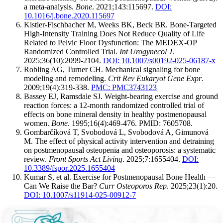
a meta-analysis.
Bone
. 2021;143:115697.
DOI:
10.1016/j.bone.2020.115697
Kistler-Fischbacher M, Weeks BK, Beck BR. Bone-Targeted
High-Intensity Training Does Not Reduce Quality of Life
Related to Pelvic Floor Dysfunction: The MEDEX-OP
Randomized Controlled Trial.
Int Urogynecol J
.
2025;36(10):2099-2104.
DOI: 10.1007/s00192-025-06187-x
Robling AG, Turner CH. Mechanical signaling for bone
modeling and remodeling.
Crit Rev Eukaryot Gene Expr
.
2009;19(4):319-338.
PMC: PMC3743123
Bassey EJ, Ramsdale SJ. Weight-bearing exercise and ground
reaction forces: a 12-month randomized controlled trial of
effects on bone mineral density in healthy postmenopausal
women.
Bone
. 1995;16(4):469-476. PMID: 7605708.
Gombarčíková T, Svobodová L, Svobodová A, Gimunová
M. The effect of physical activity intervention and detraining
on postmenopausal osteopenia and osteoporosis: a systematic
review.
Front Sports Act Living
. 2025;7:1655404.
DOI:
10.3389/fspor.2025.1655404
Kumar S, et al. Exercise for Postmenopausal Bone Health —
Can We Raise the Bar?
Curr Osteoporos Rep
. 2025;23(1):20.
DOI: 10.1007/s11914-025-00912-7