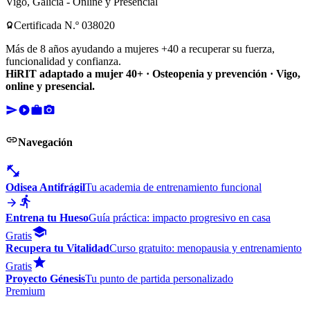
Vigo, Galicia - Online y Presencial
Certificada N.º 038020
Más de 8 años ayudando a mujeres +40 a recuperar su fuerza,
funcionalidad y confianza.
HiRIT adaptado a mujer 40+ · Osteopenia y prevención · Vigo,
online y presencial.
Navegación
Odisea Antifrágil
Tu academia de entrenamiento funcional
Entrena tu Hueso
Guía práctica: impacto progresivo en casa
Gratis
Recupera tu Vitalidad
Curso gratuito: menopausia y entrenamiento
Gratis
Proyecto Génesis
Tu punto de partida personalizado
Premium