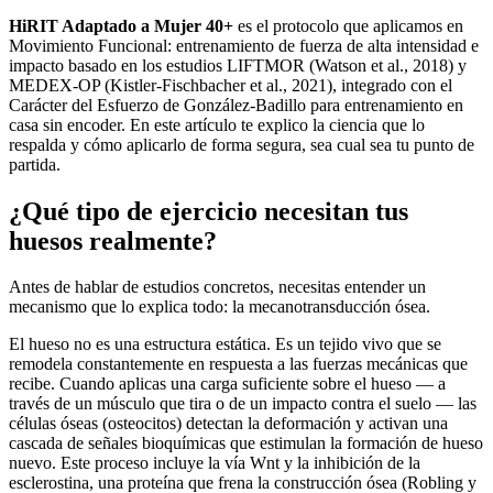
HiRIT Adaptado a Mujer 40+
es el protocolo que aplicamos en
Movimiento Funcional: entrenamiento de fuerza de alta intensidad e
impacto basado en los estudios LIFTMOR (Watson et al., 2018) y
MEDEX-OP (Kistler-Fischbacher et al., 2021), integrado con el
Carácter del Esfuerzo de González-Badillo para entrenamiento en
casa sin encoder. En este artículo te explico la ciencia que lo
respalda y cómo aplicarlo de forma segura, sea cual sea tu punto de
partida.
¿Qué tipo de ejercicio necesitan tus
huesos realmente?
Antes de hablar de estudios concretos, necesitas entender un
mecanismo que lo explica todo: la mecanotransducción ósea.
El hueso no es una estructura estática. Es un tejido vivo que se
remodela constantemente en respuesta a las fuerzas mecánicas que
recibe. Cuando aplicas una carga suficiente sobre el hueso — a
través de un músculo que tira o de un impacto contra el suelo — las
células óseas (osteocitos) detectan la deformación y activan una
cascada de señales bioquímicas que estimulan la formación de hueso
nuevo. Este proceso incluye la vía Wnt y la inhibición de la
esclerostina, una proteína que frena la construcción ósea (Robling y