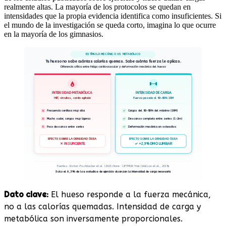
realmente altas. La mayoría de los protocolos se quedan en
intensidades que la propia evidencia identifica como insuficientes. Si
el mundo de la investigación se queda corto, imagina lo que ocurre
en la mayoría de los gimnasios.
ESTÍMULO MECÁNICO VS METABÓLICO
Tu hueso no sabe cuántas calorías quemas. Sabe cuánta fuerza le aplicas.
Diferencia crítica entre fatiga cardiovascular y deformación mecánica del hueso
INTENSIDAD METABÓLICA
INTENSIDAD DE CARGA
HIIT, circuitos, cardio agitado
Fuerza pesada al 80–85% 1RM
Frecuencia cardíaca muy alta
Cargas del 80-85% del máximo (1RM)
Mucho sudor, cargas muy ligeras
Descanso completo entre series (1-2m)
Poco descanso entre series
Deformación mecánica en osteocitos
EFECTO SOBRE LA DENSIDAD ÓSEA
EFECTO SOBRE LA DENSIDAD ÓSEA
✕ INSUFICIENTE
✓ +2,9% DMO LUMBAR
Fuentes: Kistler-Fischbacher et al. (2021) Bone · LIFTMOR Trial (Watson et al., 2018)
Solo el 6,3% de los estudios de ejercicio alcanzan la intensidad de carga necesaria
Dato clave:
El hueso responde a la fuerza mecánica,
no a las calorías quemadas. Intensidad de carga y
metabólica son inversamente proporcionales.