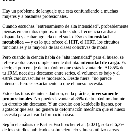
Hay un problema de lenguaje que está confundiendo a muchas
mujeres y a bastantes profesionales.
Cuando escuchas "entrenamiento de alta intensidad", probablemente
piensas en circuitos rápidos, mucho sudor, frecuencia cardíaca
disparada y acabar agotada en el suelo. Eso es
intensidad
metabólica
— y es lo que ofrece el HIIT, el HIRT, los circuitos
funcionales y la mayoría de las clases colectivas de moda.
Pero cuando la ciencia habla de "alta intensidad" para el hueso, se
refiere a otra cosa completamente distinta:
intensidad de carga
. Es
decir, el porcentaje de tu máximo que estás levantando. Al 85% de
tu 1RM, necesitas descanso entre series, el volumen es bajo y el
estrés cardiovascular es moderado. Desde fuera, "no parece
intenso". Pero es exactamente lo que el hueso necesita.
Estos dos tipos de intensidad son, en la práctica,
inversamente
proporcionales
. No puedes levantar al 85% de tu máximo durante
un circuito sin descanso. Y un circuito con kettlebells ligeras, por
agotador que sea, no genera la deformación mecánica que el hueso
necesita para activar la formación ósea.
Según el análisis de Kistler-Fischbacher et al. (2021), solo el 6,3%
de los estudios publicados sobre ejercicio y hueso utilizó cargas