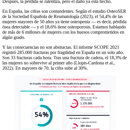
Después, la pérdida se ralentiza, pero el daño ya está hecho.
En España, las cifras son contundentes. Según el estudio OsteoSER
de la Sociedad Española de Reumatología (2023), el 54,4% de las
mujeres mayores de 50 años ya tiene osteopenia — es decir, pérdida
ósea detectable — y el 18,6% tiene osteoporosis. Estamos hablando
de más de 6 millones de mujeres con los huesos comprometidos en
algún grado.
Y las consecuencias no son abstractas. El informe SCOPE 2021
registró 285.000 fracturas por fragilidad en España en un solo año.
Son 33 fracturas cada hora. Tras una fractura de cadera, el 18,3% de
las mujeres no sobrevive al primer año (Llopis-Cardona et al.,
2022). En mayores de 70, la cifra sube al 30%.
SALUD ÓSEA EN ESPAÑA · DATOS EPIDEMIOLÓGICOS
En España se rompen huesos más rápido de lo que se diagnostican
33 fracturas por hora · 1,17 millones de mujeres sin tratamiento
BRECHA TERAPÉUTICA (64%)
OSTEOPENIA EN MUJERES +50
Mujeres en alto riesgo
sin tratamiento:
1.170.000
64%
La brecha empeora desde 2010
54%
MORTALIDAD Y DEMORA
Espera densitometría:
180 días
18%
×6 sobre lo recomendado