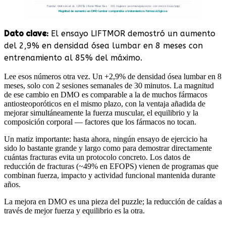
Fuente: Watson et al. (2018) J Bone Miner Res · 101 mujeres posmenopáusicas con masa ósea baja
Magnitud de aumento en DMO lumbar comparable a tratamientos farmacológicos
Dato clave:
El ensayo LIFTMOR demostró un aumento
del 2,9% en densidad ósea lumbar en 8 meses con
entrenamiento al 85% del máximo.
Lee esos números otra vez. Un +2,9% de densidad ósea lumbar en 8
meses, solo con 2 sesiones semanales de 30 minutos. La magnitud
de ese cambio en DMO es comparable a la de muchos fármacos
antiosteoporóticos en el mismo plazo, con la ventaja añadida de
mejorar simultáneamente la fuerza muscular, el equilibrio y la
composición corporal — factores que los fármacos no tocan.
Un matiz importante: hasta ahora, ningún ensayo de ejercicio ha
sido lo bastante grande y largo como para demostrar directamente
cuántas fracturas evita un protocolo concreto. Los datos de
reducción de fracturas (~49% en EFOPS) vienen de programas que
combinan fuerza, impacto y actividad funcional mantenida durante
años.
La mejora en DMO es una pieza del puzzle; la reducción de caídas a
través de mejor fuerza y equilibrio es la otra.