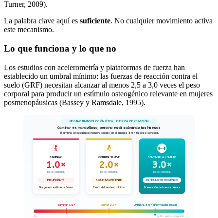
Turner, 2009).
La palabra clave aquí es
suficiente
. No cualquier movimiento activa
este mecanismo.
Lo que funciona y lo que no
Los estudios con acelerometría y plataformas de fuerza han
establecido un umbral mínimo: las fuerzas de reacción contra el
suelo (GRF) necesitan alcanzar al menos 2,5 a 3,0 veces el peso
corporal para producir un estímulo osteogénico relevante en mujeres
posmenopáusicas (Bassey y Ramsdale, 1995).
MECANOTRANSDUCCIÓN ÓSEA · FUERZA DE REACCIÓN
Caminar es maravilloso, pero no está salvando tus huesos
El umbral osteogénico requiere cargas de al menos 3,0× tu peso corporal
CAMINAR
CORRER SUAVE
SENTADILLA / SALTO
1.0×
2.0×
3.0×
peso corporal
peso corporal
peso corporal
INSUFICIENTE
SIGUE INSUFICIENTE
ESTÍMULO OSTEOGÉNICO
No genera estímulo óseo
Cerca del umbral mínimo
Formación de hueso nuevo
caminar 1.0×
correr 2.0×
UMBRAL 3.0× (Formación ósea)
0×
4.0× peso corporal