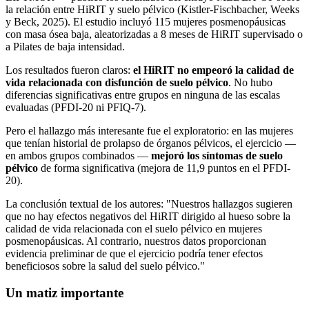
la relación entre HiRIT y suelo pélvico (Kistler-Fischbacher, Weeks
y Beck, 2025). El estudio incluyó 115 mujeres posmenopáusicas
con masa ósea baja, aleatorizadas a 8 meses de HiRIT supervisado o
a Pilates de baja intensidad.
Los resultados fueron claros:
el HiRIT no empeoró la calidad de
vida relacionada con disfunción de suelo pélvico
. No hubo
diferencias significativas entre grupos en ninguna de las escalas
evaluadas (PFDI-20 ni PFIQ-7).
Pero el hallazgo más interesante fue el exploratorio: en las mujeres
que tenían historial de prolapso de órganos pélvicos, el ejercicio —
en ambos grupos combinados —
mejoró los síntomas de suelo
pélvico
de forma significativa (mejora de 11,9 puntos en el PFDI-
20).
La conclusión textual de los autores: "Nuestros hallazgos sugieren
que no hay efectos negativos del HiRIT dirigido al hueso sobre la
calidad de vida relacionada con el suelo pélvico en mujeres
posmenopáusicas. Al contrario, nuestros datos proporcionan
evidencia preliminar de que el ejercicio podría tener efectos
beneficiosos sobre la salud del suelo pélvico."
Un matiz importante