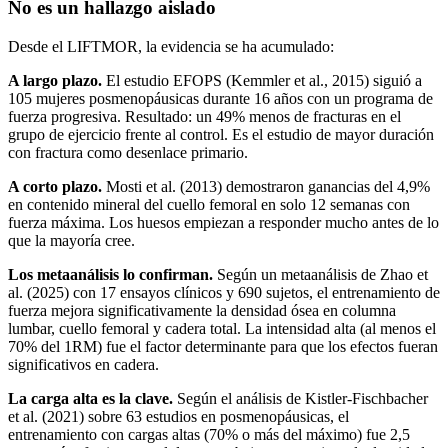
No es un hallazgo aislado
Desde el LIFTMOR, la evidencia se ha acumulado:
A largo plazo.
El estudio EFOPS (Kemmler et al., 2015) siguió a
105 mujeres posmenopáusicas durante 16 años con un programa de
fuerza progresiva. Resultado: un 49% menos de fracturas en el
grupo de ejercicio frente al control. Es el estudio de mayor duración
con fractura como desenlace primario.
A corto plazo.
Mosti et al. (2013) demostraron ganancias del 4,9%
en contenido mineral del cuello femoral en solo 12 semanas con
fuerza máxima. Los huesos empiezan a responder mucho antes de lo
que la mayoría cree.
Los metaanálisis lo confirman.
Según un metaanálisis de Zhao et
al. (2025) con 17 ensayos clínicos y 690 sujetos, el entrenamiento de
fuerza mejora significativamente la densidad ósea en columna
lumbar, cuello femoral y cadera total. La intensidad alta (al menos el
70% del 1RM) fue el factor determinante para que los efectos fueran
significativos en cadera.
La carga alta es la clave.
Según el análisis de Kistler-Fischbacher
et al. (2021) sobre 63 estudios en posmenopáusicas, el
entrenamiento con cargas altas (70% o más del máximo) fue 2,5