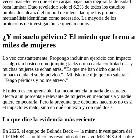
veces más efectivo que el de cargas bajas para mejorar la densidad
ósea lumbar. Dato revelador: solo el 6,3% de todos los estudios
publicados alcanzó el umbral de intensidad que los propios
metaanálisis identifican como necesario. La mayoría de los
protocolos de investigación se quedan cortos.
¿Y mi suelo pélvico? El miedo que frena a
miles de mujeres
Lo veo constantemente. Propongo incluir un ejercicio con impacto
— algo tan básico como jumping jacks o una caída controlada — y
muchas mujeres se echan atrás. "Es que me han dicho que el
impacto daña el suelo pélvico." "Mi fisio me dijo que no saltara."
"Tengo pérdidas y no me atrevo."
El miedo es comprensible. La incontinencia urinaria de esfuerzo
afecta a un porcentaje relevante de mujeres en menopausia y nadie
quiere empeorarla. Pero la pregunta que debemos hacernos no es si
el impacto es malo, sino en qué contexto y con qué dosis.
Lo que dice la evidencia más reciente
En 2025, el equipo de Belinda Beck — la misma investigadora del
LIFTMOR — publicó los resultados del ensayo MEDEX-OP sobre