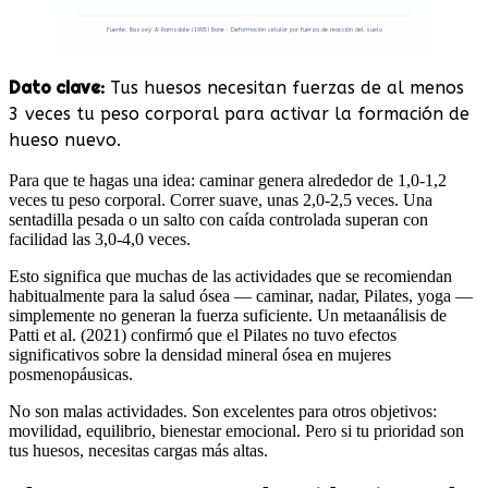
Fuente: Bassey & Ramsdale (1995) Bone · Deformación celular por fuerza de reacción del suelo
Dato clave:
Tus huesos necesitan fuerzas de al menos
3 veces tu peso corporal para activar la formación de
hueso nuevo.
Para que te hagas una idea: caminar genera alrededor de 1,0-1,2
veces tu peso corporal. Correr suave, unas 2,0-2,5 veces. Una
sentadilla pesada o un salto con caída controlada superan con
facilidad las 3,0-4,0 veces.
Esto significa que muchas de las actividades que se recomiendan
habitualmente para la salud ósea — caminar, nadar, Pilates, yoga —
simplemente no generan la fuerza suficiente. Un metaanálisis de
Patti et al. (2021) confirmó que el Pilates no tuvo efectos
significativos sobre la densidad mineral ósea en mujeres
posmenopáusicas.
No son malas actividades. Son excelentes para otros objetivos:
movilidad, equilibrio, bienestar emocional. Pero si tu prioridad son
tus huesos, necesitas cargas más altas.