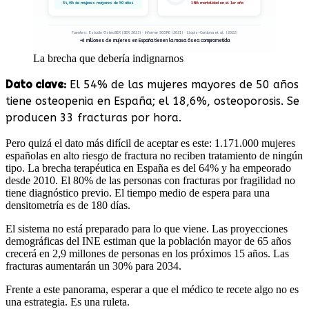
54,4% de mujeres mayores de 50 años
18% mortalidad en el 1er año
Fuentes: Estudio OsteoSER (SER 2023) · Informe SCOPE (2021) · Llopis-Cardona et al. (2022)
+6 millones de mujeres en España tienen la masa ósea comprometida
La brecha que debería indignarnos
Dato clave:
El 54% de las mujeres mayores de 50 años
tiene osteopenia en España; el 18,6%, osteoporosis. Se
producen 33 fracturas por hora.
Pero quizá el dato más difícil de aceptar es este: 1.171.000 mujeres
españolas en alto riesgo de fractura no reciben tratamiento de ningún
tipo. La brecha terapéutica en España es del 64% y ha empeorado
desde 2010. El 80% de las personas con fracturas por fragilidad no
tiene diagnóstico previo. El tiempo medio de espera para una
densitometría es de 180 días.
El sistema no está preparado para lo que viene. Las proyecciones
demográficas del INE estiman que la población mayor de 65 años
crecerá en 2,9 millones de personas en los próximos 15 años. Las
fracturas aumentarán un 30% para 2034.
Frente a este panorama, esperar a que el médico te recete algo no es
una estrategia. Es una ruleta.